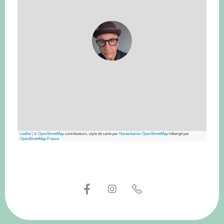
Leaflet
|
©
OpenStreetMap
contributeurs, style de carte par
Humanitarian OpenStreetMap
hébergé par
OpenStreetMap France