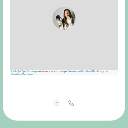
Leaflet
|
©
OpenStreetMap
contributeurs, style de carte par
Humanitarian OpenStreetMap
hébergé par
OpenStreetMap France