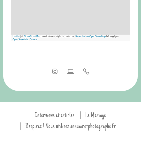
Leaflet
|
©
OpenStreetMap
contributeurs, style de carte par
Humanitarian OpenStreetMap
hébergé par
OpenStreetMap France
Interviews et articles
Le Mariage
Respirez ! Vous utilisez annuaire-photographe.fr