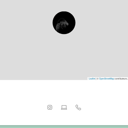
Leaflet
|
©
OpenStreetMap
contributeurs,