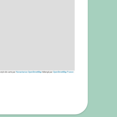
 style de carte par
Humanitarian OpenStreetMap
hébergé par
OpenStreetMap France