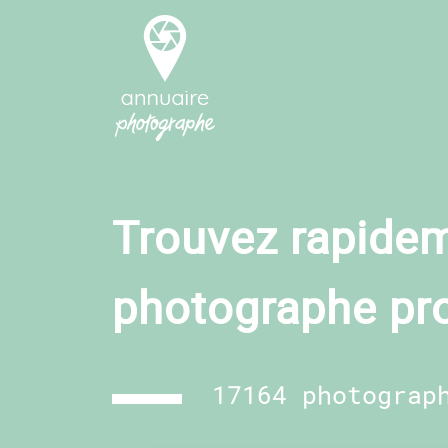
Trouvez rapidem
photographe pr
17164 photograp