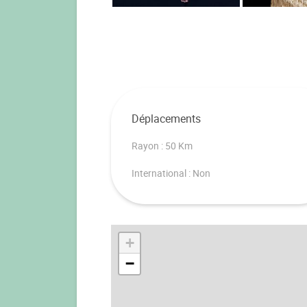
Déplacements
Rayon : 50 Km
International : Non
+
−