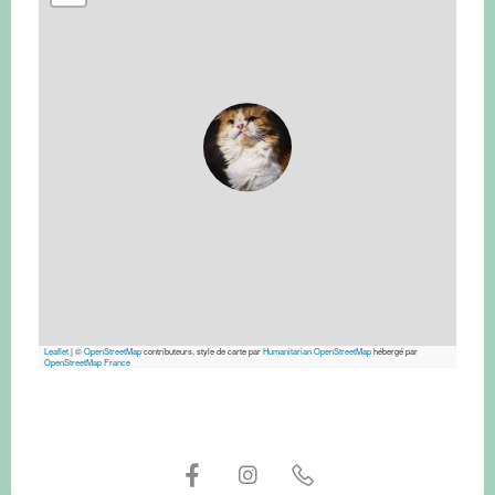
Leaflet
|
©
OpenStreetMap
contributeurs, style de carte par
Humanitarian OpenStreetMap
hébergé par
OpenStreetMap France