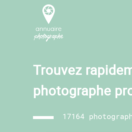
Trouvez rapidem
photographe pr
17164 photograp