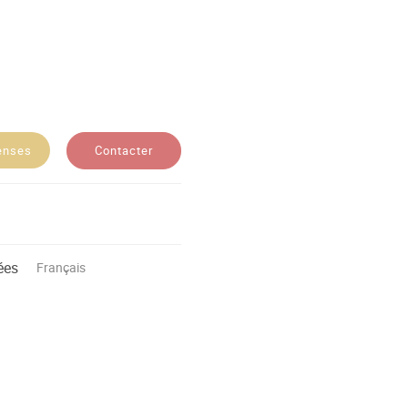
Contacter
enses
ées
Français