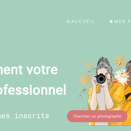
ACCUEIL
MES 
ent votre
ofessionnel
hes inscrits
Chercher un photographe