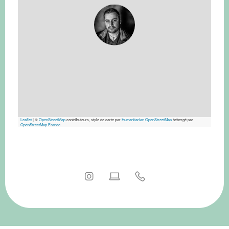
Leaflet
|
©
OpenStreetMap
contributeurs, style de carte par
Humanitarian OpenStreetMap
hébergé par
OpenStreetMap France