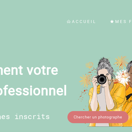
ACCUEIL
MES 
ent votre
ofessionnel
hes inscrits
Chercher un photographe