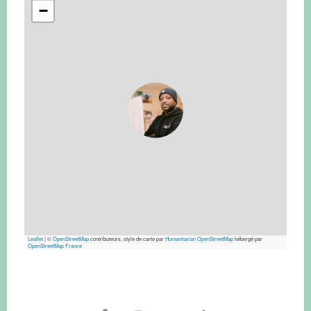
−
Leaflet
|
©
OpenStreetMap
contributeurs, style de carte par
Humanitarian OpenStreetMap
hébergé par
OpenStreetMap France