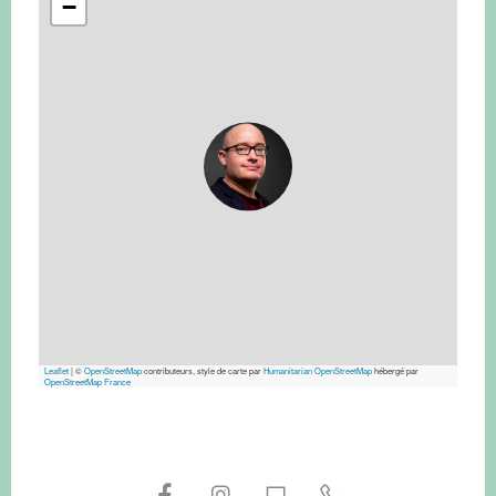
−
Leaflet
|
©
OpenStreetMap
contributeurs, style de carte par
Humanitarian OpenStreetMap
hébergé par
OpenStreetMap France