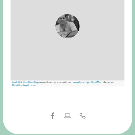
Leaflet
|
©
OpenStreetMap
contributeurs, style de carte par
Humanitarian OpenStreetMap
hébergé par
OpenStreetMap France