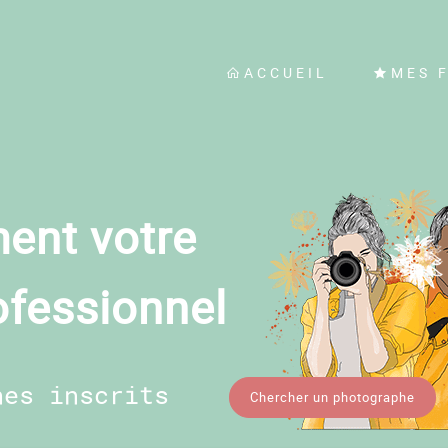
ACCUEIL
MES 
ent votre
ofessionnel
hes inscrits
Chercher un photographe