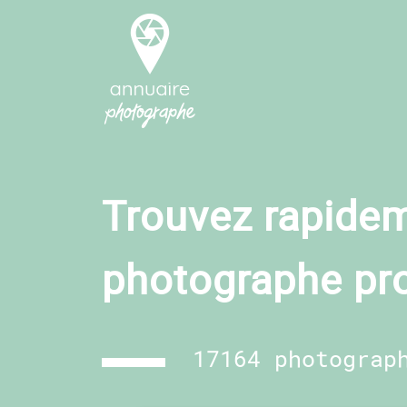
Trouvez rapidem
photographe pr
17164 photograp