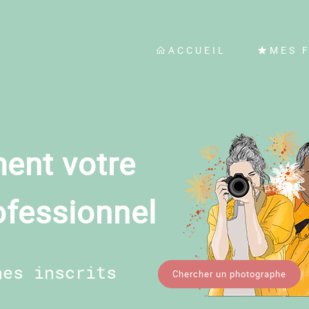
ACCUEIL
MES 
ent votre
ofessionnel
hes inscrits
Chercher un photographe