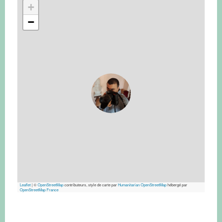
+
−
Leaflet
|
©
OpenStreetMap
contributeurs, style de carte par
Humanitarian OpenStreetMap
hébergé par
OpenStreetMap France