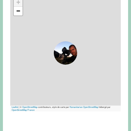
+
−
Leaflet
|
©
OpenStreetMap
contributeurs, style de carte par
Humanitarian OpenStreetMap
hébergé par
OpenStreetMap France