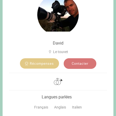
David
Le touvet
Contacter
Récompenses
Langues parlées
Français
Anglais
Italien