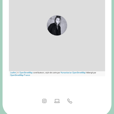
Leaflet
|
©
OpenStreetMap
contributeurs, style de carte par
Humanitarian OpenStreetMap
hébergé par
OpenStreetMap France