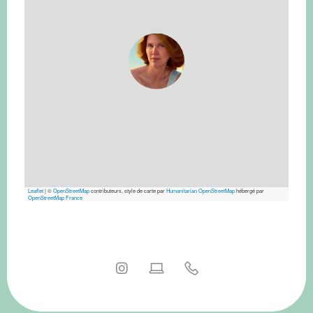
Leaflet
|
©
OpenStreetMap
contributeurs, style de carte par
Humanitarian OpenStreetMap
hébergé par
OpenStreetMap France