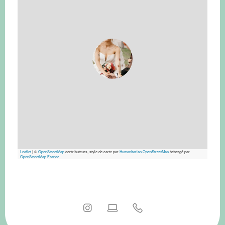
Leaflet
|
©
OpenStreetMap
contributeurs, style de carte par
Humanitarian OpenStreetMap
hébergé par
OpenStreetMap France