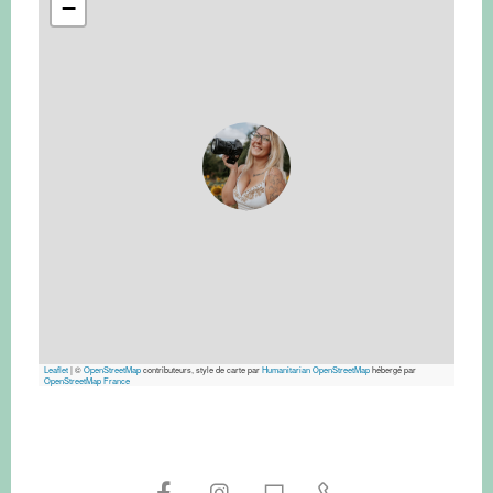
−
Leaflet
|
©
OpenStreetMap
contributeurs, style de carte par
Humanitarian OpenStreetMap
hébergé par
OpenStreetMap France