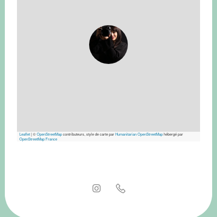
Leaflet
|
©
OpenStreetMap
contributeurs, style de carte par
Humanitarian OpenStreetMap
hébergé par
OpenStreetMap France