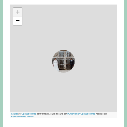
+
−
Leaflet
|
©
OpenStreetMap
contributeurs, style de carte par
Humanitarian OpenStreetMap
hébergé par
OpenStreetMap France