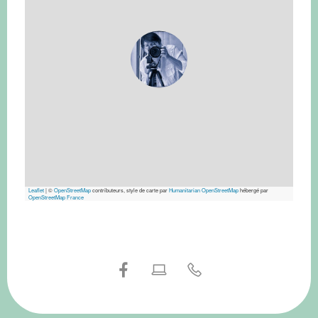
Leaflet
|
©
OpenStreetMap
contributeurs, style de carte par
Humanitarian OpenStreetMap
hébergé par
OpenStreetMap France