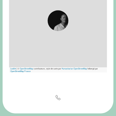
Leaflet
|
©
OpenStreetMap
contributeurs, style de carte par
Humanitarian OpenStreetMap
hébergé par
OpenStreetMap France