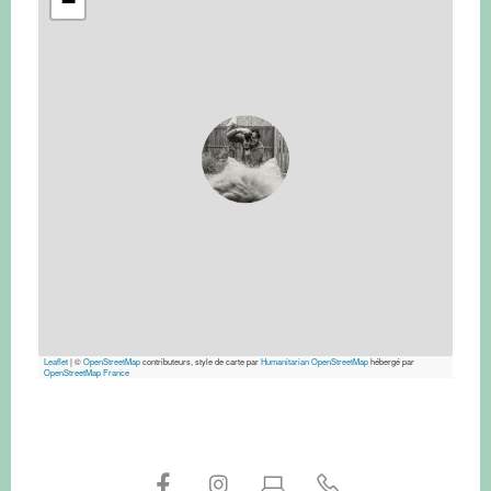
−
Leaflet
|
©
OpenStreetMap
contributeurs, style de carte par
Humanitarian OpenStreetMap
hébergé par
OpenStreetMap France