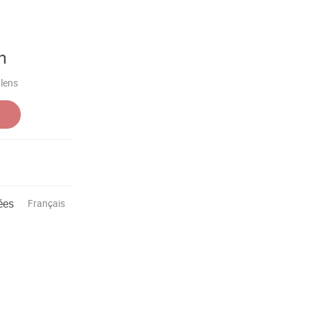
n
 lens
ées
Français