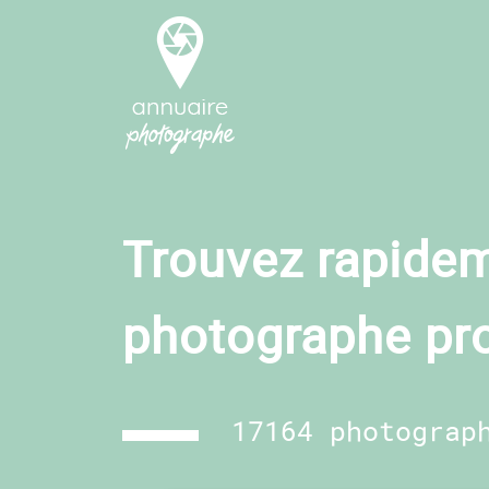
Trouvez rapidem
photographe pr
17164 photograp