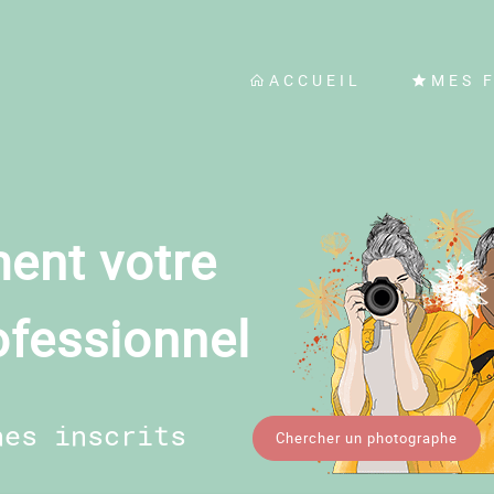
ACCUEIL
MES 
ent votre
ofessionnel
hes inscrits
Chercher un photographe