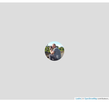
Leaflet
|
©
OpenStreetMap
contributeurs,