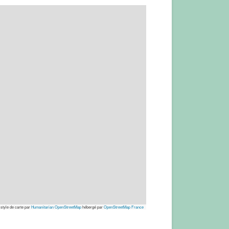
 style de carte par
Humanitarian OpenStreetMap
hébergé par
OpenStreetMap France