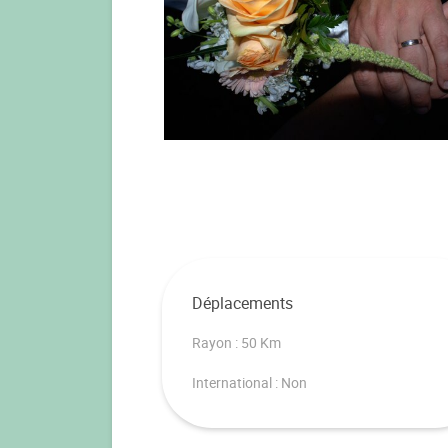
Déplacements
Rayon : 50 Km
International : Non