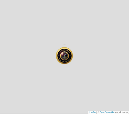
Leaflet
|
©
OpenStreetMap
contributeurs,