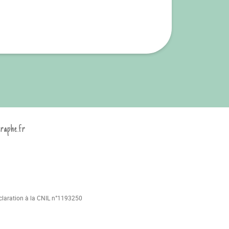
graphe.fr
déclaration à la CNIL n°1193250