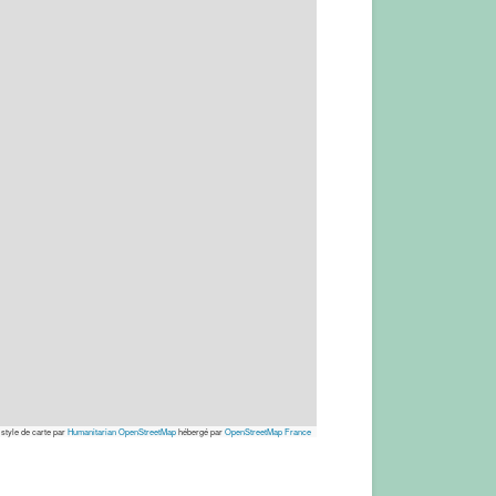
 style de carte par
Humanitarian OpenStreetMap
hébergé par
OpenStreetMap France