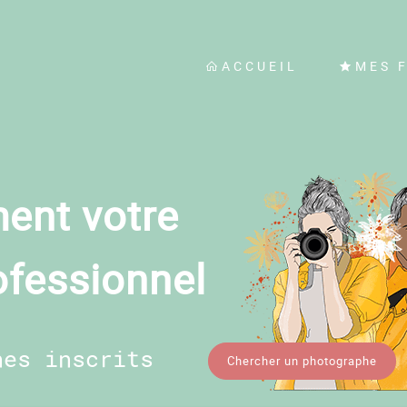
ACCUEIL
MES 
ent votre
ofessionnel
hes inscrits
Chercher un photographe