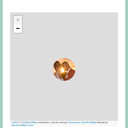
+
−
Leaflet
|
©
OpenStreetMap
contributeurs, style de carte par
Humanitarian OpenStreetMap
hébergé par
OpenStreetMap France