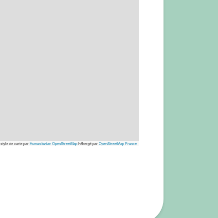
 style de carte par
Humanitarian OpenStreetMap
hébergé par
OpenStreetMap France