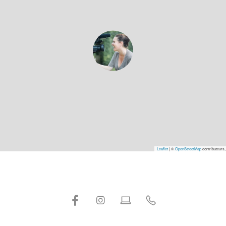
Leaflet
|
©
OpenStreetMap
contributeurs,