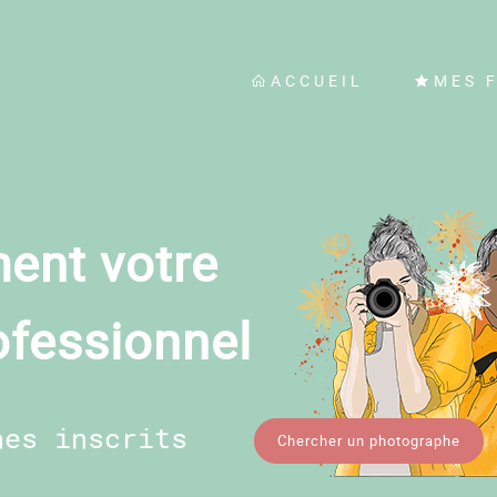
ACCUEIL
MES 
ent votre
ofessionnel
hes inscrits
Chercher un photographe