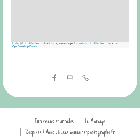
Leaflet
|
©
OpenStreetMap
contributeurs, style de carte par
Humanitarian OpenStreetMap
hébergé par
OpenStreetMap France
Interviews et articles
Le Mariage
Respirez ! Vous utilisez annuaire-photographe.fr