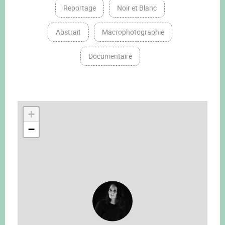
Reportage
Noir et Blanc
Abstrait
Macrophotographie
Documentaire
+
−