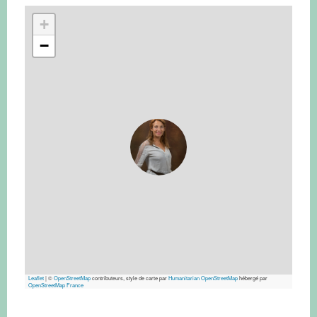
+
−
Leaflet
|
©
OpenStreetMap
contributeurs, style de carte par
Humanitarian OpenStreetMap
hébergé par
OpenStreetMap France