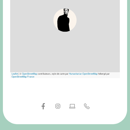
Leaflet
|
©
OpenStreetMap
contributeurs, style de carte par
Humanitarian OpenStreetMap
hébergé par
OpenStreetMap France