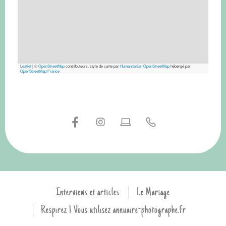
Leaflet
|
©
OpenStreetMap
contributeurs, style de carte par
Humanitarian OpenStreetMap
hébergé par
OpenStreetMap France
Interviews et articles
Le Mariage
Respirez ! Vous utilisez annuaire-photographe.fr