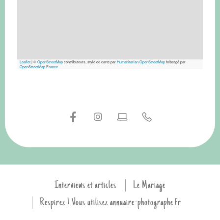
Leaflet
|
©
OpenStreetMap
contributeurs, style de carte par
Humanitarian OpenStreetMap
hébergé par
OpenStreetMap France
Interviews et articles
Le Mariage
Respirez ! Vous utilisez annuaire-photographe.fr