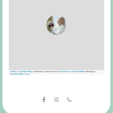
Leaflet
|
©
OpenStreetMap
contributeurs, style de carte par
Humanitarian OpenStreetMap
hébergé par
OpenStreetMap France