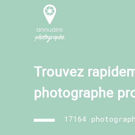
Trouvez rapidem
photographe pr
17164 photograp