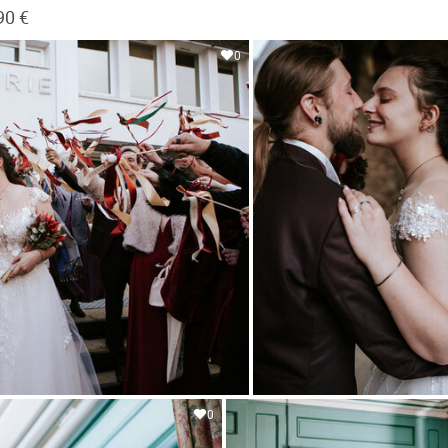
90 €
0
0