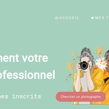
ACCUEIL
MES 
ent votre
ofessionnel
hes inscrits
Chercher un photographe