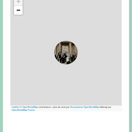
+
−
Leaflet
|
©
OpenStreetMap
contributeurs, style de carte par
Humanitarian OpenStreetMap
hébergé par
OpenStreetMap France