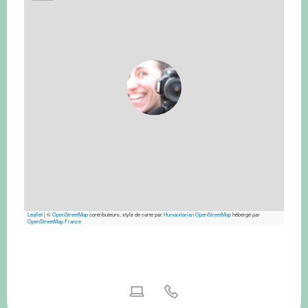
Leaflet
|
©
OpenStreetMap
contributeurs, style de carte par
Humanitarian OpenStreetMap
hébergé par
OpenStreetMap France