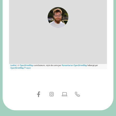
Leaflet
|
©
OpenStreetMap
contributeurs, style de carte par
Humanitarian OpenStreetMap
hébergé par
OpenStreetMap France