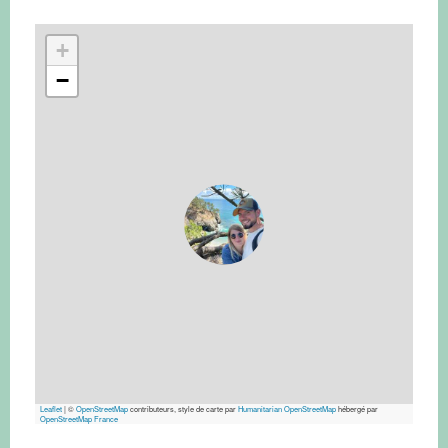
+
−
Leaflet
|
©
OpenStreetMap
contributeurs, style de carte par
Humanitarian OpenStreetMap
hébergé par
OpenStreetMap France