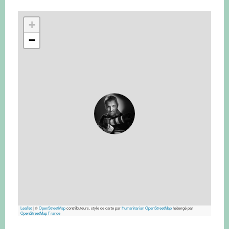
+
−
Leaflet
|
©
OpenStreetMap
contributeurs, style de carte par
Humanitarian OpenStreetMap
hébergé par
OpenStreetMap France