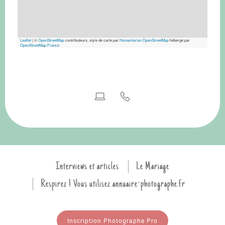
Leaflet
|
©
OpenStreetMap
contributeurs, style de carte par
Humanitarian OpenStreetMap
hébergé par
OpenStreetMap France
Interviews et articles
Le Mariage
Respirez ! Vous utilisez annuaire-photographe.fr
Inscription Photographe Pro