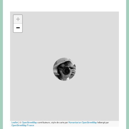
+
−
Leaflet
|
©
OpenStreetMap
contributeurs, style de carte par
Humanitarian OpenStreetMap
hébergé par
OpenStreetMap France