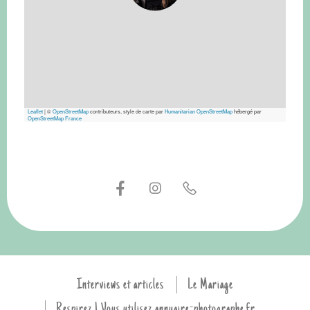
Leaflet
|
©
OpenStreetMap
contributeurs, style de carte par
Humanitarian OpenStreetMap
hébergé par
OpenStreetMap France
Interviews et articles
Le Mariage
Respirez ! Vous utilisez annuaire-photographe.fr