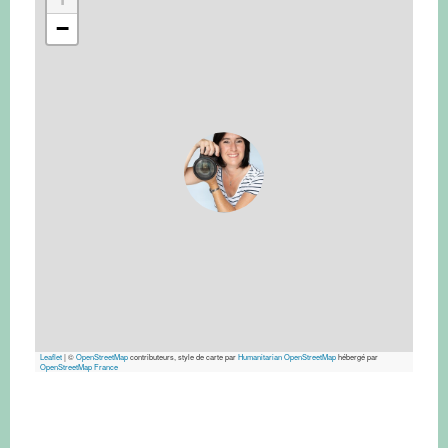
−
Leaflet
|
©
OpenStreetMap
contributeurs, style de carte par
Humanitarian OpenStreetMap
hébergé par
OpenStreetMap France