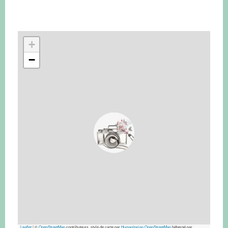
+
−
Leaflet
|
©
OpenStreetMap
contributeurs, style de carte par
Humanitarian OpenStreetMap
hébergé par