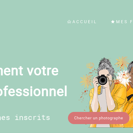
ACCUEIL
MES 
ent votre
ofessionnel
hes inscrits
Chercher un photographe