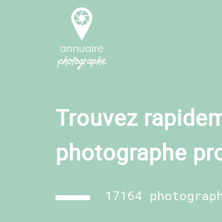
Trouvez rapidem
photographe pr
17164 photograp