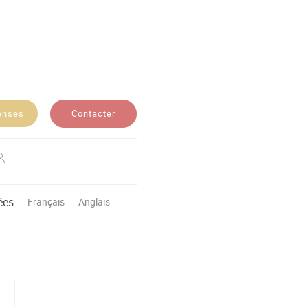
Contacter
enses
ées
Français
Anglais