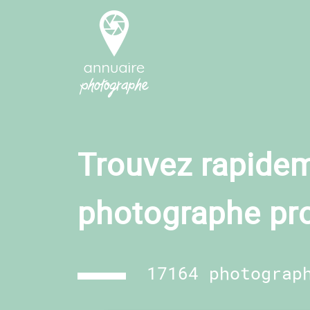
Trouvez rapidem
photographe pr
17164 photograp