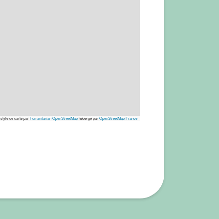
 style de carte par
Humanitarian OpenStreetMap
hébergé par
OpenStreetMap France