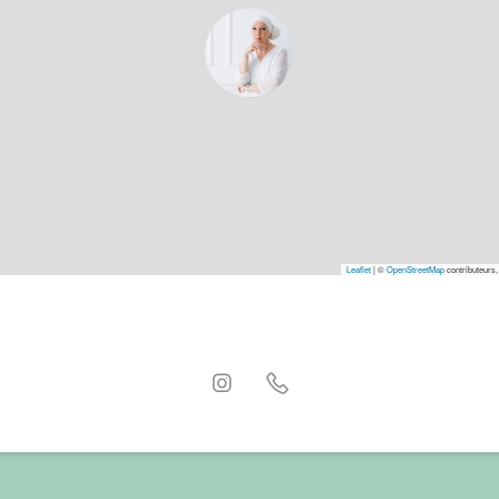
Leaflet
|
©
OpenStreetMap
contributeurs,