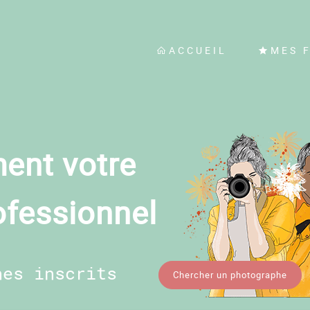
ACCUEIL
MES 
ent votre
ofessionnel
hes inscrits
Chercher un photographe