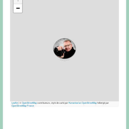
−
Leaflet
|
©
OpenStreetMap
contributeurs, style de carte par
Humanitarian OpenStreetMap
hébergé par
OpenStreetMap France