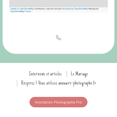
Leaflet
|
©
OpenStreetMap
contributeurs, style de carte par
Humanitarian OpenStreetMap
hébergé par
OpenStreetMap France
Interviews et articles
Le Mariage
Respirez ! Vous utilisez annuaire-photographe.fr
Inscription Photographe Pro