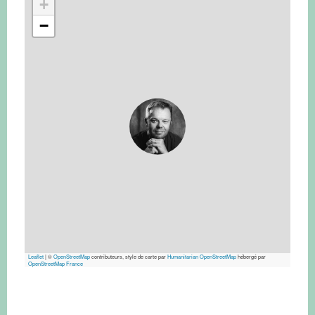
+
−
Leaflet
|
©
OpenStreetMap
contributeurs, style de carte par
Humanitarian OpenStreetMap
hébergé par
OpenStreetMap France